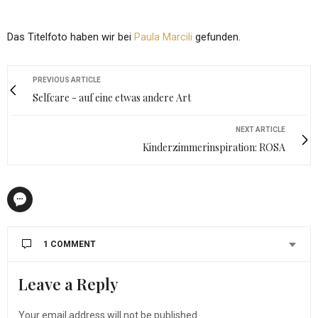
Das Titelfoto haben wir bei
Paula Marcili
gefunden.
PREVIOUS ARTICLE
Selfcare - auf eine etwas andere Art
NEXT ARTICLE
Kinderzimmerinspiration: ROSA
1 COMMENT
Leave a Reply
BERTHA
SAGT:
Wir waren zum Babymoon an der Nordsee. Dort konnte
Your email address will not be published.
man wunderbar entspannen und sich auf die Geburt