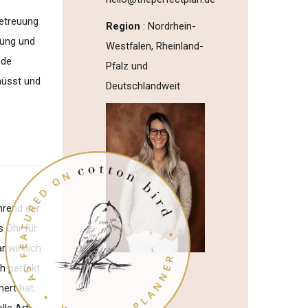
Betreuung
Region
: Nordrhein-
nung und
Westfalen, Rheinland-
ude
Pfalz und
müsst und
Deutschlandweit
hrend der
s Ohr für
 wirklich
h perfekt
ert hat.