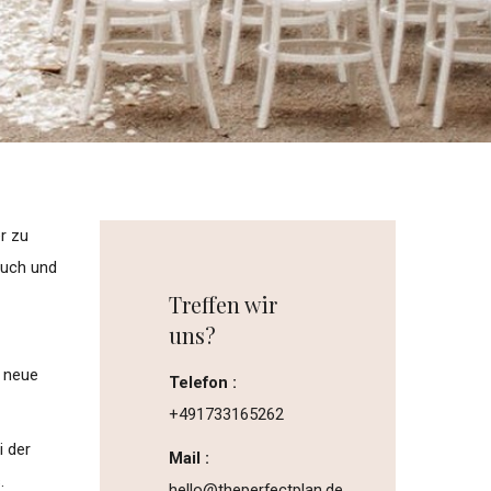
er zu
 euch und
Treffen wir
uns?
e neue
Telefon :
+491733165262
i der
Mail :
.
hello@theperfectplan.de