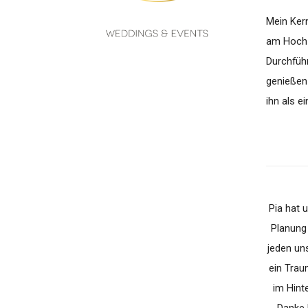
Mein Kern
am Hochze
Durchführ
genießen
ihn als e
Pia hat 
Planung 
jeden un
ein Trau
im Hint