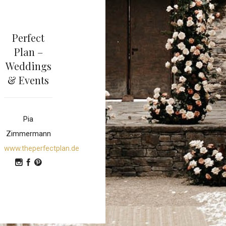
Perfect
Plan –
Weddings
& Events
Pia
Zimmermann
www.theperfectplan.de