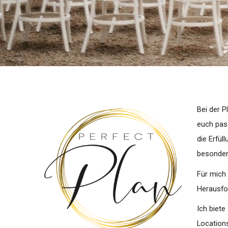
Bei der P
euch pass
die Erfül
besonder
Für mich 
Herausfor
Ich biete
Locations